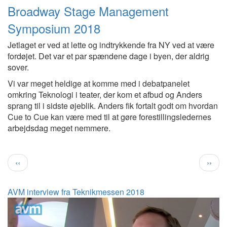
Broadway Stage Management
Symposium 2018
Jetlaget er ved at lette og indtrykkende fra NY ved at være
fordøjet. Det var et par spændene dage i byen, der aldrig
sover.
Vi var meget heldige at komme med i debatpanelet
omkring Teknologi i teater, der kom et afbud og Anders
sprang til i sidste øjeblik. Anders fik fortalt godt om hvordan
Cue to Cue kan være med til at gøre forestillingsledernes
arbejdsdag meget nemmere.
Previous
Next
‹‹
››
page
page
AVM interview fra Teknikmessen 2018