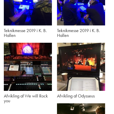
Teknikmesse 2019 i K. B.
Teknikmesse 2019 i K. B.
Hallen
Hallen
Afvikling af We will Rock
Afvikling af Odysseus
you