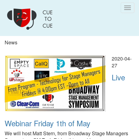
Skip
Togg
to
navig
main
content
News
Pagination
2020-04-
27
Live
Webinar Friday 1th of May
We will host Matt Stern, from Broadway Stage Managers