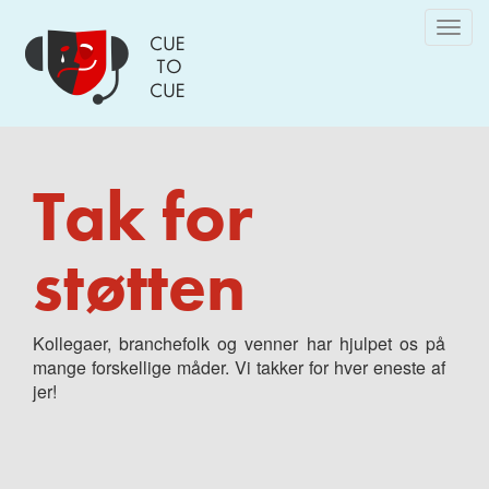
Skip
Togg
to
navig
main
content
Tak for
støtten
Kollegaer, branchefolk og venner har hjulpet os på
mange forskellige måder. Vi takker for hver eneste af
jer!