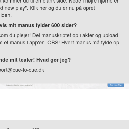
så kommer du til en blank side. Nede i højre hjørne er
 new play”. Klik her og du er nu på opret
siden.
vis mit manus fylder 600 sider?
om du plejer! Del manuskriptet op i akter og upload
om et manus i app'en. OBS! Hvert manus må fylde op
inde mit teater! Hvad gør jeg?
port@cue-to-cue.dk