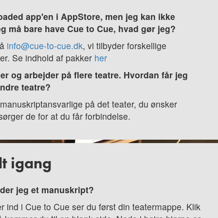
aded app'en i AppStore, men jeg kan ikke
eg må bare have Cue to Cue, hvad gør jeg?
på
info@cue-to-cue.dk
, vi tilbyder forskellige
r. Se indhold af pakker
her
er og arbejder på flere teatre. Hvordan får jeg
andre teatre?
manuskriptansvarlige på det teater, du ønsker
ørger de for at du får forbindelse.
t igang
der jeg et manuskript?
r ind i Cue to Cue ser du først din teatermappe. Klik