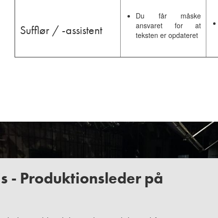
Du får måske
ansvaret for at
Sufflør / -assistent
teksten er opdateret
is - Produktionsleder på
T